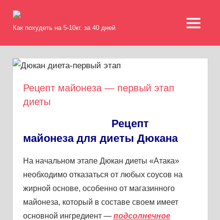
Skip
Диета
to
Как похудеть на 5-10кг. за 40 дней
MENU
content
Дюкан
Рецепт майонеза — первый этап
диеты
Рецепт
майонеза для диеты Дюкана
На начальном этапе Дюкан диеты «Атака»
необходимо отказаться от любых соусов на
жирной основе, особенно от магазинного
майонеза, который в составе своем имеет
основной ингредиент —
подсолнечное