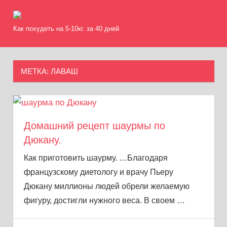
Skip
Диета
to
Как похудеть на 5-10кг. за 40 дней
MENU
content
Дюкан
МЕТКА:
ЛАВАШ
Домашний рецепт шаурмы по
Дюкану.
Как приготовить шаурму. …Благодаря
французскому диетологу и врачу Пьеру
Дюкану миллионы людей обрели желаемую
фигуру, достигли нужного веса. В своем
…