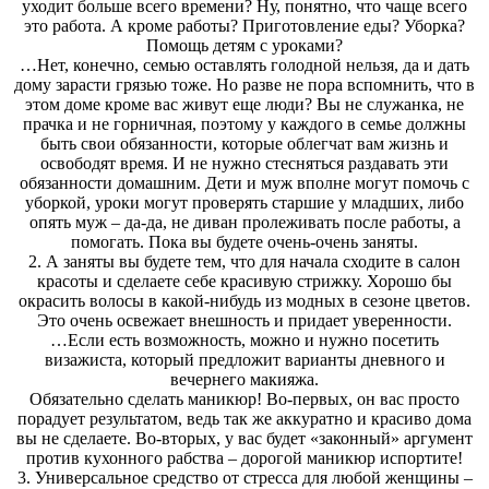
уходит больше всего времени? Ну, понятно, что чаще всего
это работа. А кроме работы? Приготовление еды? Уборка?
Помощь детям с уроками?
…Нет, конечно, семью оставлять голодной нельзя, да и дать
дому зарасти грязью тоже. Но разве не пора вспомнить, что в
этом доме кроме вас живут еще люди? Вы не служанка, не
прачка и не горничная, поэтому у каждого в семье должны
быть свои обязанности, которые облегчат вам жизнь и
освободят время. И не нужно стесняться раздавать эти
обязанности домашним. Дети и муж вполне могут помочь с
уборкой, уроки могут проверять старшие у младших, либо
опять муж – да-да, не диван пролеживать после работы, а
помогать. Пока вы будете очень-очень заняты.
2. А заняты вы будете тем, что для начала сходите в салон
красоты и сделаете себе красивую стрижку. Хорошо бы
окрасить волосы в какой-нибудь из модных в сезоне цветов.
Это очень освежает внешность и придает уверенности.
…Если есть возможность, можно и нужно посетить
визажиста, который предложит варианты дневного и
вечернего макияжа.
Обязательно сделать маникюр! Во-первых, он вас просто
порадует результатом, ведь так же аккуратно и красиво дома
вы не сделаете. Во-вторых, у вас будет «законный» аргумент
против кухонного рабства – дорогой маникюр испортите!
3. Универсальное средство от стресса для любой женщины –