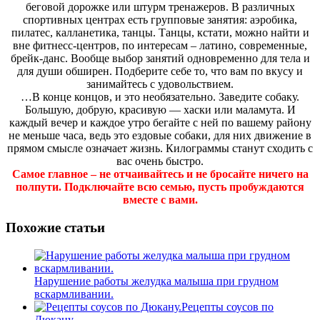
беговой дорожке или штурм тренажеров. В различных
спортивных центрах есть групповые занятия: аэробика,
пилатес, калланетика, танцы. Танцы, кстати, можно найти и
вне фитнесс-центров, по интересам – латино, современные,
брейк-данс. Вообще выбор занятий одновременно для тела и
для души обширен. Подберите себе то, что вам по вкусу и
занимайтесь с удовольствием.
…В конце концов, и это необязательно. Заведите собаку.
Большую, добрую, красивую — хаски или маламута. И
каждый вечер и каждое утро бегайте с ней по вашему району
не меньше часа, ведь это ездовые собаки, для них движение в
прямом смысле означает жизнь. Килограммы станут сходить с
вас очень быстро.
Самое главное – не отчаивайтесь и не бросайте ничего на
полпути. Подключайте всю семью, пусть пробуждаются
вместе с вами.
Похожие статьи
Нарушение работы желудка малыша при грудном
вскармливании.
Рецепты соусов по
Дюкану.