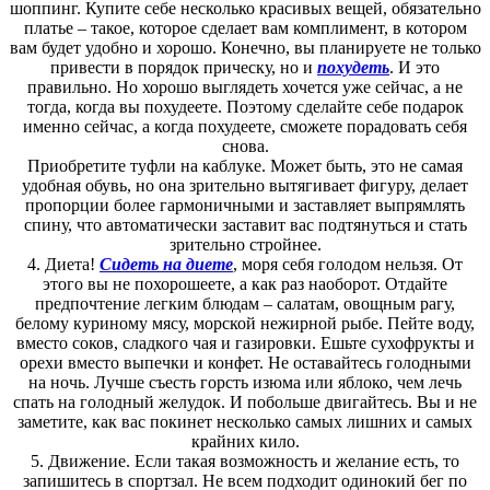
шоппинг. Купите себе несколько красивых вещей, обязательно
платье – такое, которое сделает вам комплимент, в котором
вам будет удобно и хорошо. Конечно, вы планируете не только
привести в порядок прическу, но и
похудеть
. И это
правильно. Но хорошо выглядеть хочется уже сейчас, а не
тогда, когда вы похудеете. Поэтому сделайте себе подарок
именно сейчас, а когда похудеете, сможете порадовать себя
снова.
Приобретите туфли на каблуке. Может быть, это не самая
удобная обувь, но она зрительно вытягивает фигуру, делает
пропорции более гармоничными и заставляет выпрямлять
спину, что автоматически заставит вас подтянуться и стать
зрительно стройнее.
4. Диета!
Сидеть на диете
, моря себя голодом нельзя. От
этого вы не похорошеете, а как раз наоборот. Отдайте
предпочтение легким блюдам – салатам, овощным рагу,
белому куриному мясу, морской нежирной рыбе. Пейте воду,
вместо соков, сладкого чая и газировки. Ешьте сухофрукты и
орехи вместо выпечки и конфет. Не оставайтесь голодными
на ночь. Лучше съесть горсть изюма или яблоко, чем лечь
спать на голодный желудок. И побольше двигайтесь. Вы и не
заметите, как вас покинет несколько самых лишних и самых
крайних кило.
5. Движение. Если такая возможность и желание есть, то
запишитесь в спортзал. Не всем подходит одинокий бег по