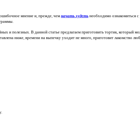
 ошибочное мнение и, прежде, чем
начать худеть
необходимо ознакомиться с
граммы.
ийных и полезных. В данной статье предлагаем приготовить тортик, который мо
тавлена ниже, времени на выпечку уходит не много, приготовит лакомство люб
у.