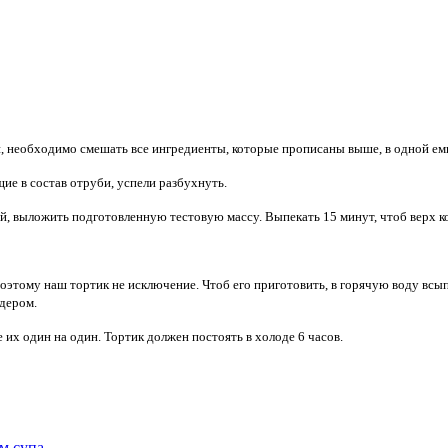
и, необходимо смешать все ингредиенты, которые прописаны выше, в одной ем
ие в состав отруби, успели разбухнуть.
ой, выложить подготовленную тестовую массу. Выпекать 15 минут, чтоб верх 
оэтому наш тортик не исключение. Чтоб его приготовить, в горячую воду всы
дером.
 их один на один. Тортик должен постоять в холоде 6 часов.
м супа.