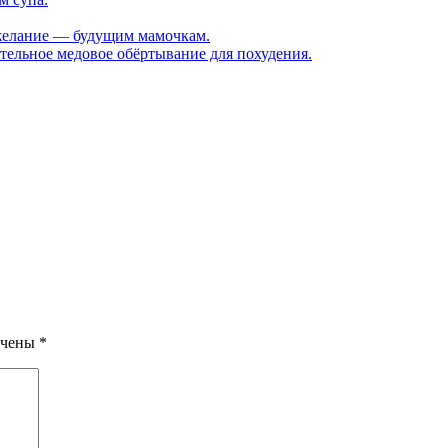
желание — будущим мамочкам.
тельное медовое обёртывание для похудения.
ечены
*