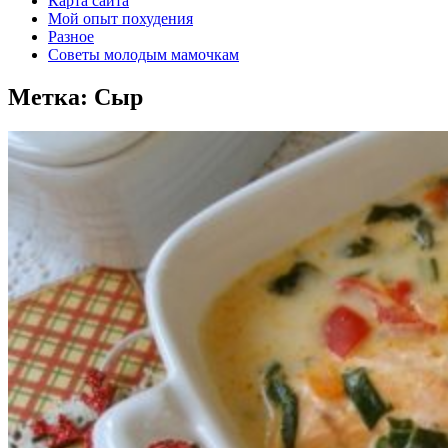
Карта сайта
Мой опыт похудения
Разное
Советы молодым мамочкам
Метка:
Сыр