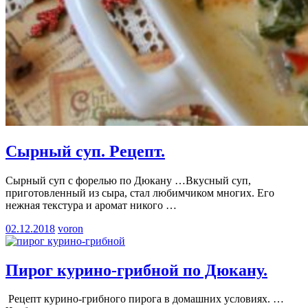
Сырный суп. Рецепт.
Сырный суп с форелью по Дюкану …Вкусный суп,
приготовленный из сыра, стал любимчиком многих. Его
нежная текстура и аромат никого
…
02.12.2018
voron
Пирог курино-грибной по Дюкану.
Рецепт курино-грибного пирога в домашних условиях. …